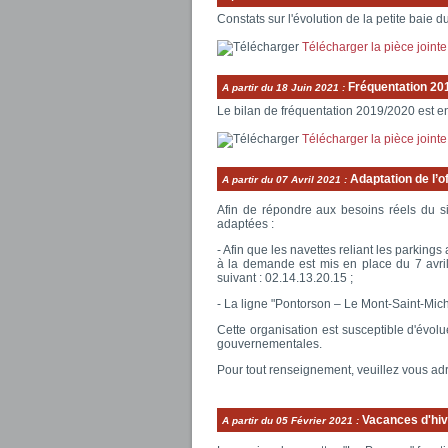
Constats sur l'évolution de la petite baie 
Télécharger la pièce jointe
Fréquentation 20
A partir du
18 Juin 2021
:
Le bilan de fréquentation 2019/2020 est en 
Télécharger la pièce jointe
Adaptation de l’o
A partir du
07 Avril 2021
:
Afin de répondre aux besoins réels du si
adaptées :
- Afin que les navettes reliant les parking
à la demande est mis en place du 7 avri
suivant : 02.14.13.20.15 ;
- La ligne "Pontorson – Le Mont-Saint-Miche
Cette organisation est susceptible d'évolu
gouvernementales.
Pour tout renseignement, veuillez vous ad
Vacances d'hiv
A partir du
05 Février 2021
: