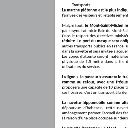
-
Transports
La marche piétonne est la plus indiq
l’arrivée des visiteurs et l’établiss
Malgré tout,
le Mont-Saint-Michel re
par le syndicat mixte Baie du Mont-Sai
Dans le respect des directives ministér
réduite
.
Le port du masque sera obli
autres transports publics en France, 
dans la navette et sera invitée à acqué
Les zones d’attente seront matérialisé
physique de 1,5 mètre dans la file d
utilisateurs du service.
La ligne « Le passeur » assurera le tr
comme au retour, avec une fréque
proposera une capacité de 18 places to
ces horaires, c’est un transport à la de
La navette hippomobile comme alter
dépourvue d’habitacle, cette navet
aménagement permet l’accueil des fami
(à raison d’une place occupée sur deux