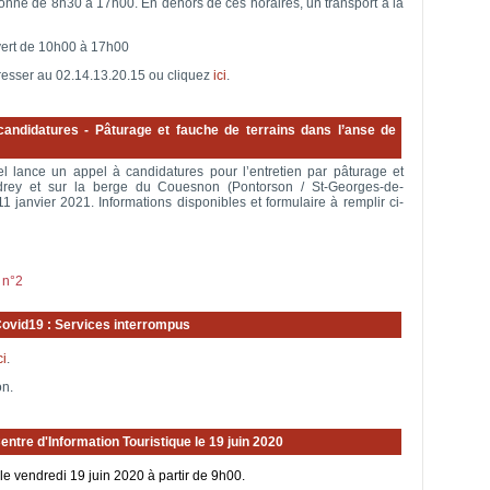
ionne de 8h30 à 17h00. En dehors de ces horaires, un transport à la
uvert de 10h00 à 17h00
resser au 02.14.13.20.15 ou cliquez
ici
.
candidatures - Pâturage et fauche de terrains dans l’anse de
l lance un appel à candidatures pour l’entretien par pâturage et
drey et sur la berge du Couesnon (Pontorson / St-Georges-de-
1 janvier 2021. Informations disponibles et formulaire à remplir ci-
 n°2
ovid19 : Services interrompus
ci
.
on.
ntre d'Information Touristique le 19 juin 2020
 le vendredi 19 juin 2020 à partir de 9h00.