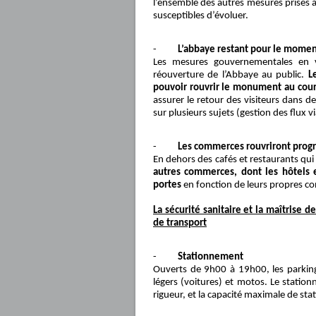
l’ensemble des autres mesures prises à
susceptibles d’évoluer.
-
L’abbaye restant pour le momen
Les mesures gouvernementales en v
réouverture de l’Abbaye au public.
L
pouvoir rouvrir le monument au cour
assurer le retour des visiteurs dans d
sur plusieurs sujets (gestion des flux via 
-
Les commerces rouvriront prog
En dehors des cafés et restaurants qui 
autres commerces, dont les hôtels 
portes
en fonction de leurs propres co
La sécurité sanitaire et la maîtrise d
de transport
-
Stationnement
Ouverts de 9h00 à 19h00, les parkings
légers (voitures) et motos. Le station
rigueur, et la capacité maximale de st