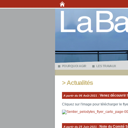
POURQUOI AGIR
LES TRAVAUX
> Actualités
Venez découvrir l
A partir du
06 Août 2021
:
Cliquez sur l'image pour télécharger le flye
Note du Comité S
A partir du
25 Juin 2021
: