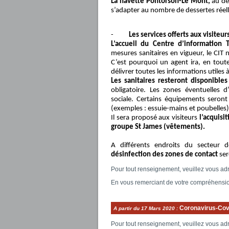
La navette Pontorson-Le Mont,
au dé
s’adapter au nombre de dessertes réel
-
Les services offerts aux visiteur
L’accueil du Centre d’information T
mesures sanitaires en vigueur, le CIT 
C’est pourquoi un agent ira, en toute 
délivrer toutes les informations utile
Les sanitaires resteront disponible
obligatoire. Les zones éventuelles d
sociale. Certains équipements seron
(exemples : essuie-mains et poubelles)
Il sera proposé aux visiteurs
l’acquisi
groupe St James (vêtements).
A différents endroits du secteur 
désinfection des zones de contact
ser
Pour tout renseignement, veuillez vous ad
En vous remerciant de votre compréhensi
Coronavirus-Cov
A partir du
17 Mars 2020
:
Pour tout renseignement, veuillez vous ad