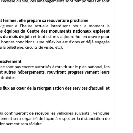
 l’échelle du site, ces aménagements sont temporaires et sont
t fermée, elle prépare sa réouverture prochaine
igueur à l’heure actuelle interdisent pour le moment la
es équipes du Centre des monuments nationaux espèrent
s du mois de juin
et tout est mis aujourd’hui en œuvre pour
e bonnes conditions. Une réflexion est d’ores et déjà engagée
la billetterie, circuits de visite, etc).
ressivement
ne sont pas encore autorisés à rouvrir sur le plan national,
les
et autres hébergements, rouvriront progressivement leurs
ntraintes.
es flux au cœur de la réorganisation des services d’accueil et
 continueront de recevoir les véhicules suivants : véhicules
nement sera organisé de façon à respecter la distanciation de
ationnement sera réduite.