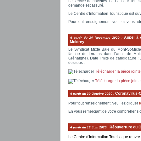
Le service de navettes "Le Passeur" fonct
demande est assuré.
Le Centre d'Information Touristique est o
Pour tout renseignement, veuillez vous ad
Appel à 
A partir du
24 Novembre 2020
:
Moidrey
Le Syndicat Mixte Baie du Mont-St-Miche
fauche de terrains dans l’anse de Moi
Gréhaigne). Date limite de candidature : 1
dessous :
Télécharger la pièce jointe
Télécharger la pièce jointe
Coronavirus-C
A partir du
30 Octobre 2020
:
Pour tout renseignement, veuillez cliquer
i
En vous remerciant de votre compréhensi
Réouverture du Ce
A partir du
18 Juin 2020
:
Le Centre d'Information Touristique rouvre