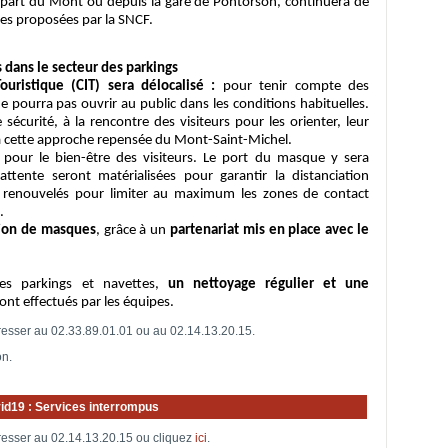
part du Mont ou depuis la gare de Pontorson, continuera de
les proposées par la SNCF.
s dans le secteur des parkings
ouristique (CIT) sera délocalisé :
pour tenir compte des
ne pourra pas ouvrir au public dans les conditions habituelles.
sécurité, à la rencontre des visiteurs pour les orienter, leur
s à cette approche repensée du Mont-Saint-Michel.
s
pour le bien-être des visiteurs. Le port du masque y sera
’attente seront matérialisées pour garantir la distanciation
t renouvelés pour limiter au maximum les zones de contact
.
tion de masques
, grâce à un
partenariat mis en place avec le
des parkings et navettes,
un nettoyage régulier et une
ont effectués par les équipes.
resser au 02.33.89.01.01 ou au
02.14.13.20.15.
on.
id19 : Services interrompus
resser au 02.14.13.20.15 ou cliquez
ici
.