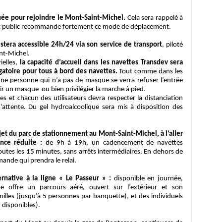
uée pour rejoindre le Mont-Saint-Michel.
Cela sera rappelé à
ement public recommande fortement ce mode de déplacement.
stera accessible 24h/24 via son service de transport
, piloté
nt-Michel.
ielles,
la capacité d’accueil dans les navettes Transdev sera
gatoire pour tous à bord des navettes.
Tout comme dans les
une personne qui n’a pas de masque se verra refuser l’entrée
rir un masque ou bien privilégier la marche à pied.
es et chacun des utilisateurs devra respecter la distanciation
’attente. Du gel hydroalcoolique sera mis à disposition des
ajet du parc de stationnement au Mont-Saint-Michel, à l’aller
nce réduite :
de 9h à 19h, un cadencement de navettes
utes les 15 minutes, sans arrêts intermédiaires. En dehors de
mande qui prendra le relai.
native à la ligne « Le Passeur » :
disponible en journée,
te offre un parcours aéré, ouvert sur l’extérieur et son
lles (jusqu’à 5 personnes par banquette), et des individuels
 disponibles).