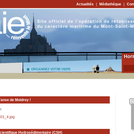
Actualités
|
Médiathèque
|
Con
ORGANISEZ VOTRE VISITE
'anse de Moidrey !
r.
cientifique Hydrosédimentaire (CSH)