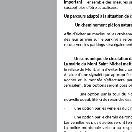
Important
:
l’ensemble des mesures pr
susceptibles d’être actualisées.
Un parcours adapté à la situation de c
-
Un cheminement piéton naturel
Afin d’éviter au maximum les croisemen
dès leur arrivée sur le parking à rejoi
retour vers les parkings sera égalemen
-
Un sens unique de circulation d
La mairie du Mont-Saint-Michel mettr
le village du Mont, afin d’éviter les 
A l’aide d’une signalétique appropriée,
Rocher et la montée s’effectuera pa
Jérusalem, trois options seront possibl
- une option par la tour du Nord pu
nouvelle possibilité ici de rejoindre é
- une option par les venelles du cimeti
- une option par le chemin de ronde 
Les venelles les plus étroites seront fer
La police municipale veillera au res