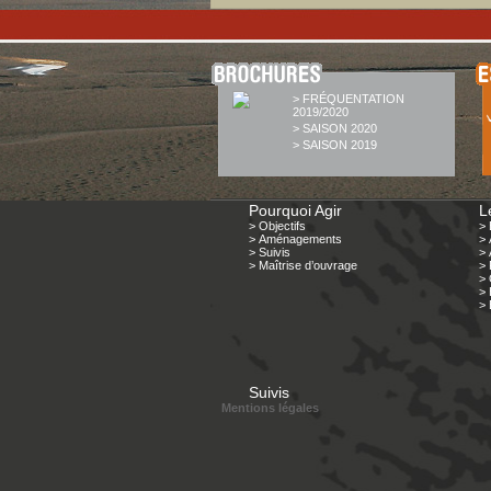
> FRÉQUENTATION
2019/2020
> SAISON 2020
> SAISON 2019
Pourquoi Agir
L
> Objectifs
> 
> Aménagements
> 
> Suivis
>
> Maîtrise d’ouvrage
> 
> 
> 
> 
Suivis
Mentions légales