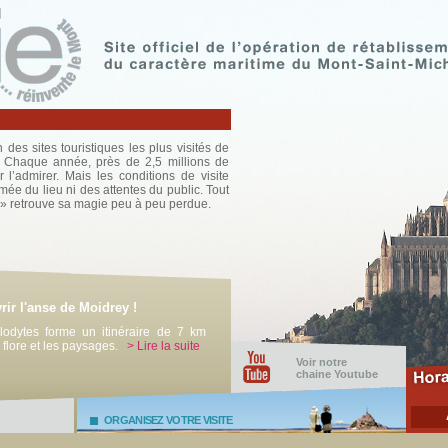
 des sites touristiques les plus visités de
. Chaque année, près de 2,5 millions de
 l’admirer. Mais les conditions de visite
mée du lieu ni des attentes du public. Tout
 » retrouve sa magie peu à peu perdue.
ir l'anse de Moidrey !
lodytes forme un itinéraire de 7 km
a flore et les paysages.
> Lire la suite
Voir notre
chaine Youtube
ORGANISEZ VOTRE VISITE