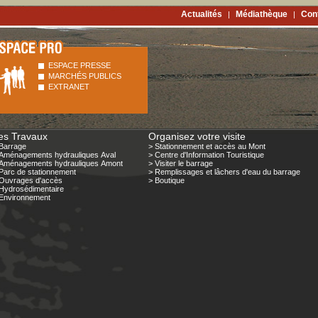
Actualités
Médiathèque
Con
|
|
ESPACE PRESSE
MARCHÉS PUBLICS
EXTRANET
es Travaux
Organisez votre visite
Barrage
> Stationnement et accès au Mont
Aménagements hydrauliques Aval
> Centre d'Information Touristique
 Aménagements hydrauliques Amont
> Visiter le barrage
Parc de stationnement
> Remplissages et lâchers d'eau du barrage
Ouvrages d'accès
> Boutique
Hydrosédimentaire
Environnement