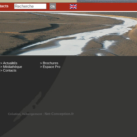
tacts
> Actualités
> Brochures
> Médiathèque
> Espace Pro
> Contacts
Net-Conception.fr
Création, hébergement :